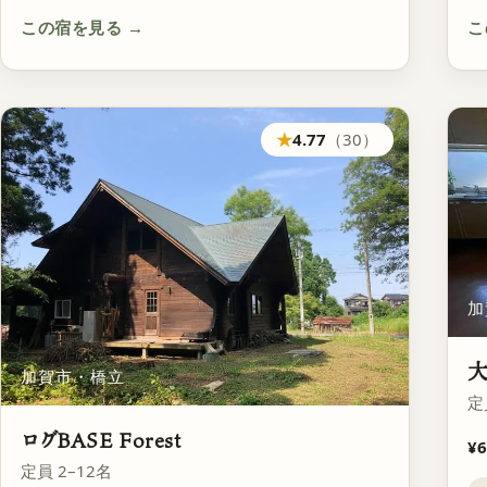
この宿を見る
→
こ
★
4.77
（30）
加
大
加賀市・橋立
定
ログBASE Forest
¥6
定員 2–12名