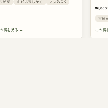
古民家
山代温泉ちかく
大人数OK
¥6,000
古民
の宿を見る
→
この宿
RESERVE
加賀の里山里海で、ひと晩。
空室確認と予約はこちらから。ご相談・長期滞在もお気軽に。
予約・空室を確認する
LINEで相談
電話で相
EXPLORE
Stay｜泊まる
Food｜食