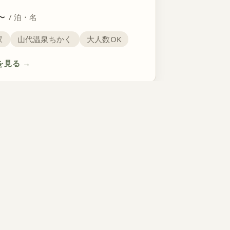
〜
/ 泊・名
家
山代温泉ちかく
大人数OK
を見る
→
談
SUPPORT
Reserve｜予約・空室確認
Contact｜お問い合わせ