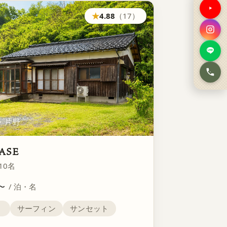
You
★
4.88
（17）
Ins
LINE
お電
・片野
ASE
10名
〜
/ 泊・名
く
サーフィン
サンセット