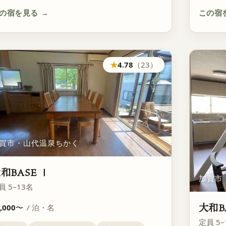
の宿を見る
→
この宿
★
4.78
（23）
賀市・山代温泉ちかく
和BASE Ⅰ
加賀市
員 5–13名
大和B
,000
〜
/ 泊・名
定員 5–