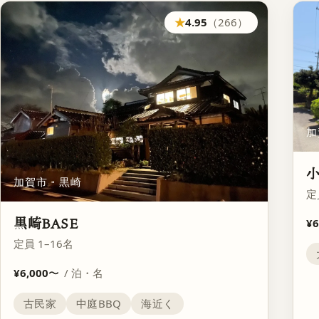
★
4.95
（266）
加
小
加賀市・黒崎
定
黒崎BASE
¥6
定員 1–16名
¥6,000
〜
/ 泊・名
古民家
中庭BBQ
海近く