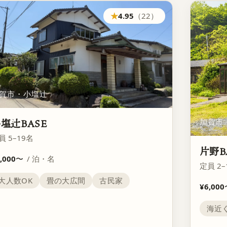
★
4.95
（22）
賀市・小塩辻
塩辻BASE
加賀市
員 5–19名
片野B
,000
〜
/ 泊・名
定員 2–
大人数OK
畳の大広間
古民家
¥6,000
海近