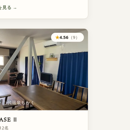
を見る
→
★
4.56
（9）
・山代温泉ちかく
ASE Ⅱ
12名