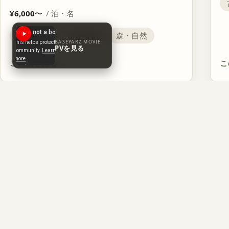
¥6,000
〜
/ 泊・名
ログハウス
吹き抜け
森・自然
BASEYARZ MOVIE
PVを見る
この宿を見る
→
こ